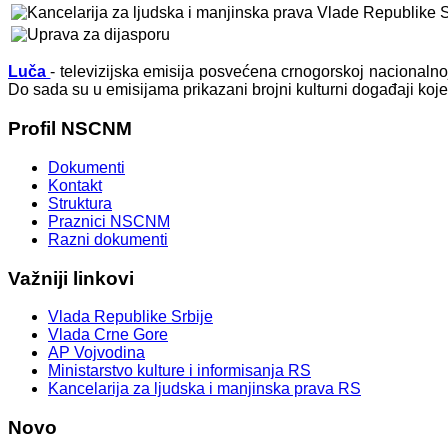
Luča
- televizijska emisija posvećena crnogorskoj nacionaln
Do sada su u emisijama prikazani brojni kulturni događaji koj
Profil
NSCNM
Dokumenti
Kontakt
Struktura
Praznici NSCNM
Razni dokumenti
Važniji
linkovi
Vlada Republike Srbije
Vlada Crne Gore
AP Vojvodina
Ministarstvo kulture i informisanja RS
Kancelarija za ljudska i manjinska prava RS
Novo