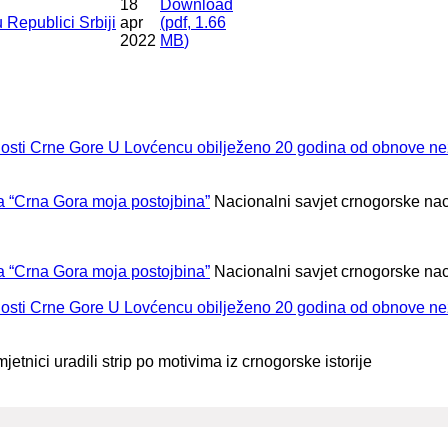
18
Download
 Republici Srbiji
apr
(
pdf,
1.66
2022
MB
)
U Lovćencu obilježeno 20 godina od obnove ne
la “Crna Gora moja postojbina”
Nacionalni savjet crnogorske na
la “Crna Gora moja postojbina”
Nacionalni savjet crnogorske na
U Lovćencu obilježeno 20 godina od obnove ne
tnici uradili strip po motivima iz crnogorske istorije