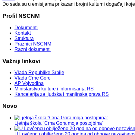
Do sada su u emisijama prikazani brojni kulturni događaji koj
Profil
NSCNM
Dokumenti
Kontakt
Struktura
Praznici NSCNM
Razni dokumenti
Važniji
linkovi
Vlada Republike Srbije
Vlada Crne Gore
AP Vojvodina
Ministarstvo kulture i informisanja RS
Kancelarija za ljudska i manjinska prava RS
Novo
Ljetnja škola “Crna Gora moja postojbina”
U Lovćencu obilježeno 20 godina od obnove nezavisnos