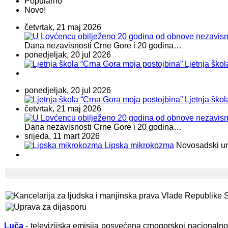
Popularno
Novo!
četvrtak, 21 maj 2026
Dana nezavisnosti Crne Gore i 20 godina…
ponedjeljak, 20 jul 2026
Ljetnja ško
ponedjeljak, 20 jul 2026
Ljetnja ško
četvrtak, 21 maj 2026
Dana nezavisnosti Crne Gore i 20 godina…
srijeda, 11 mart 2026
Lipska mikrokozma
Novosadski umje
Luča
- televizijska emisija posvećena crnogorskoj nacionaln