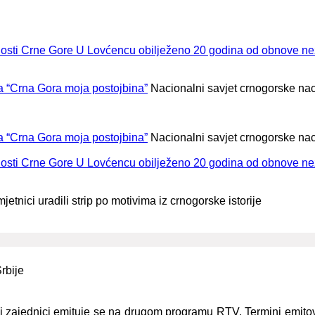
U Lovćencu obilježeno 20 godina od obnove ne
la “Crna Gora moja postojbina”
Nacionalni savjet crnogorske na
la “Crna Gora moja postojbina”
Nacionalni savjet crnogorske na
U Lovćencu obilježeno 20 godina od obnove ne
tnici uradili strip po motivima iz crnogorske istorije
oj zajednici emituje se na drugom programu RTV. Termini emitov